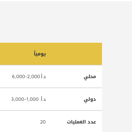
يومياً
محلي
د.أ.2,000-6,000
دولي
د.أ. 1,000-3,000
عدد العمليات
20