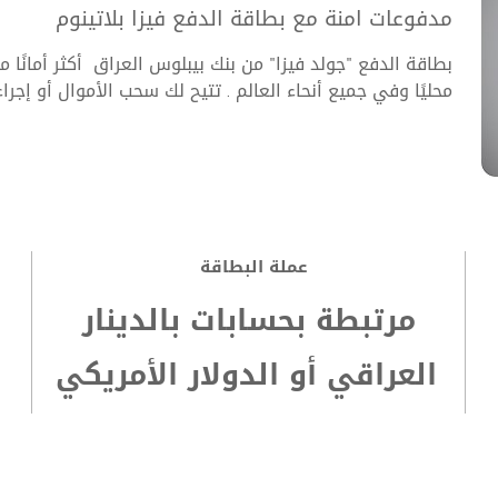
ماستركارد تيتانيوم الائتمانية
مدفوعات امنة مع بطاقة الدفع فيزا بلاتينوم
المصرفية
قارن
السهلة
معلومات مفيدة
بطاقة الدفع "جولد فيزا" من بنك بيبلوس العراق أكثر أمانًا 
محليًا وفي جميع أنحاء العالم . تتيح لك سحب الأموال أو إجرا
الخدمات
الادخار
المصرفية
قارن البطاقات
المصرفية
السهلة
الحسابات المغلقة والمرفوضة
عبر الإنترنت
رسوم صيانة حسابات التوطين
الخدمات
أجهزة
معلومات مفيدة
المصرفية عبر
الصراف
عملة البطاقة
الإنترنت
الآلي
بطاقات الدفع
مرتبطة بحسابات بالدينار
أجهزة الصراف
بطاقات الائتمان
الآلي
العراقي أو الدولار الأمريكي
إطلع على كشف بطاقتك الإلكتروني