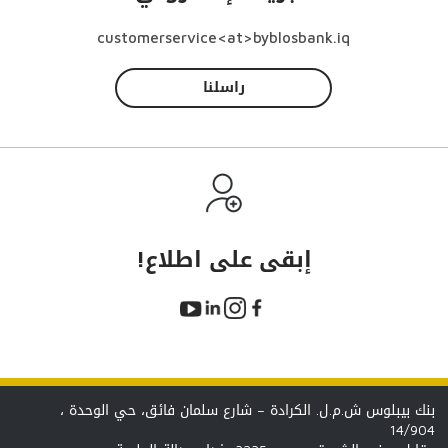
customerservice<at>byblosbank.iq
راسلنا
!إبقى على اطلاع
بنك بيبلوس ش.م.ل. الكرادة – شارع سلمان فائق، حي الوحدة ،
14/904