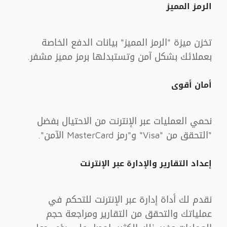
الرمز المميز
تخزن ميزة "الرمز المميز" بيانات الدفع الخاصة
بعملائك بشكل آمن وتستبدلها برمز مميز مشفر.
أمان أقوى
نحمي العمليات عبر الإنترنت من الاحتيال بفضل
"التحقق من "Visa" و"رمز MasterCard الآمن".
إعداد التقارير والإدارة عبر الإنترنت
نقدم لك أداة إدارة عبر الإنترنت للتحكم في
عملياتك والتحقق من التقارير ومراجعة حجم