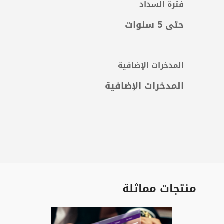
فترة السداد
حتى 5 سنوات
حد 
30 مليون دينار عراقي ( د.أ0
المدخرات الإضافية
المدخرات الإضافية
سهو
إعا
الإ
منتجات مماثلة